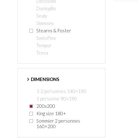
Decosom
Dunlopillo
Sealy
Simmons
Stearns & Foster
SwissFlex
Tempur
Treca
DIMENSIONS
1-2 personnes 140×190
1 personne 90×190
200x200
King size 180+
Sommier 2 personnes
160×200