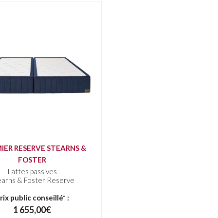
Voir le produit
IER RESERVE STEARNS &
FOSTER
Lattes passives
earns & Foster Reserve
rix public conseillé* :
1 655,00€