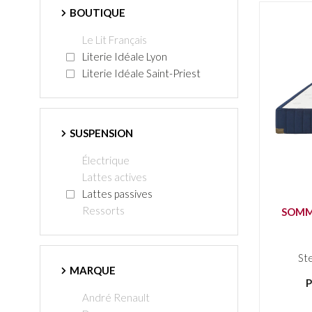
BOUTIQUE
Le Lit Français
Literie Idéale Lyon
Literie Idéale Saint-Priest
SUSPENSION
Électrique
Lattes actives
Lattes passives
Ressorts
SOMM
St
MARQUE
P
André Renault