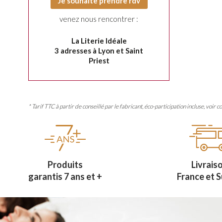
Je souhaite prendre rdv
venez nous rencontrer :
La Literie Idéale
3 adresses à Lyon et Saint
Priest
* Tarif TTC à partir de conseillé par le fabricant, éco-participation incluse, voir c
Produits
Livrais
garantis 7 ans et +
France et S